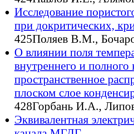
Исследование пористог
при докритических, кр
425
Поляев В.М., Бочар
О влиянии поля темпер
внутреннего и полного
пространственное расп
плоском слое конденси
428
Горбань И.А., Липо
Эквивалентная электрич
канала МГДГ