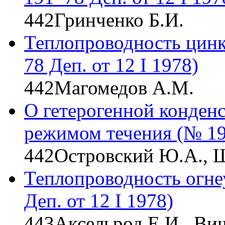
442
Гринченко Б.И.
Теплопроводность цинка
78 Деп. от 12 I 1978)
442
Магомедов А.М.
О гетерогенной конден
режимом течения (№ 193
442
Островский Ю.А., Щ
Теплопроводность огне
Деп. от 12 I 1978)
443
Аксельрод Е.И., Ви