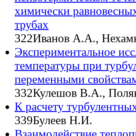
химически равновесных
трубах
322
Иванов А.А., Нехам
Экспериментальное исс
температуры при турбу
переменными свойства
332
Кулешов В.А., Поля
К расчету турбулентных
339
Булеев Н.И.
Взаимодействие теплоп