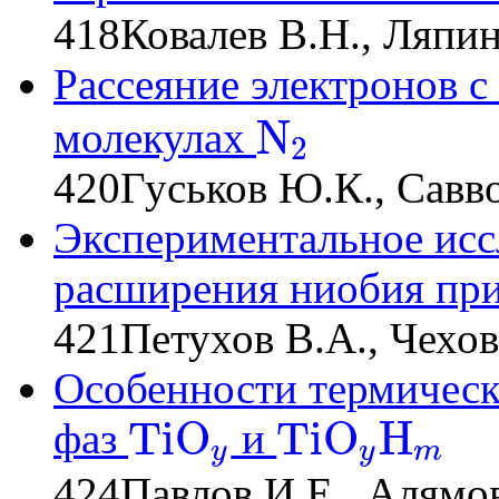
418
Ковалев В.Н., Ляпи
Рассеяние электронов с
N
молекулах
2
N
2
420
Гуськов Ю.К., Савв
Экспериментальное исс
расширения ниобия при
421
Петухов В.А., Чехов
Особенности термическ
T
i
O
T
i
O
H
фаз
и
y
y
m
T
i
O
y
T
i
O
y
H
m
424
Павлов И.Е., Алямо