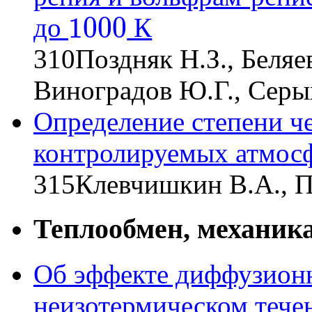
1000
до
К
1000
310
Поздняк Н.З., Беляе
Виноградов Ю.Г., Серы
Определение степени ч
контролируемых атмос
315
Клевчишкин В.А., П
Теплообмен, механика
Об эффекте диффузионн
неизотермическом теч