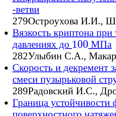
-ветви
279
Остроухова И.И., Ш
Вязкость криптона при
100
давлениях до
МПа
100
282
Улыбин С.А., Макар
Скорость и декремент з
смеси пузырьковой стр
289
Радовский И.С., Др
Граница устойчивости 
поверхностного натяже