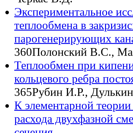
Экспериментальное исс
теплообмена в закризис
парогенерирующих кан
360
Полонский В.С., М
Теплообмен при кипени
кольцевого ребра пост
365
Рубин И.Р., Дулькин
К элементарной теории
расхода двухфазной сме
сечения