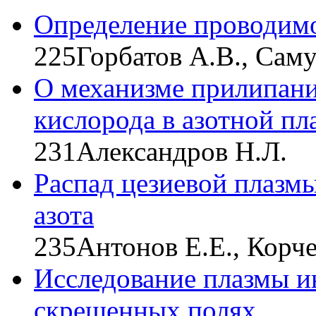
Определение проводимо
225
Горбатов А.В., Саму
О механизме прилипани
кислорода в азотной пл
231
Александров Н.Л.
Распад цезиевой плазм
азота
235
Антонов Е.Е., Корч
Исследование плазмы и
скрещенных полях