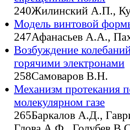
240
Жилинский А.П., Ку
Модель винтовой форм
247
Афанасьев А.А., Па
Возбуждение колебаний
горячими электронами
258
Самоваров В.Н.
Механизм протекания п
молекулярном газе
265
Баркалов А.Д., Гавр
Глова A.Ф., Голубев В.С