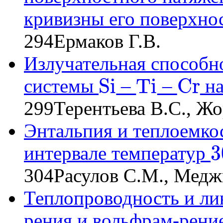
кривизны его поверхно
294
Ермаков Г.В.
Излучательная способн
S
i
T
i
C
r
системы
–
–
на
S
i
T
i
C
r
299
Терентьева В.С., Жо
Энтальпия и теплоемкос
3
интервале температур
300
304
Расулов С.М., Медж
Теплопроводность и ли
рения и вольфрам-рени