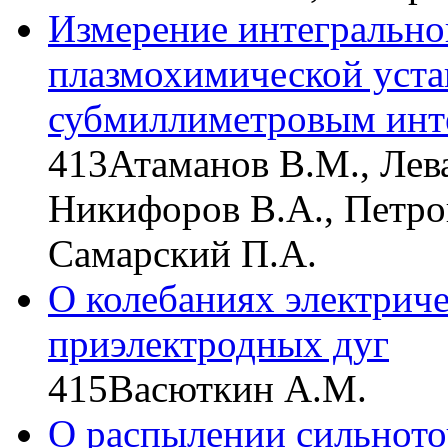
Измерение интегрально
плазмохимической уста
субмиллиметровым инт
413
Атаманов В.М., Лев
Никифоров В.А., Петров
Самарский П.А.
О колебаниях электрич
приэлектродных дуг
415
Васюткин А.М.
О распылении сильното