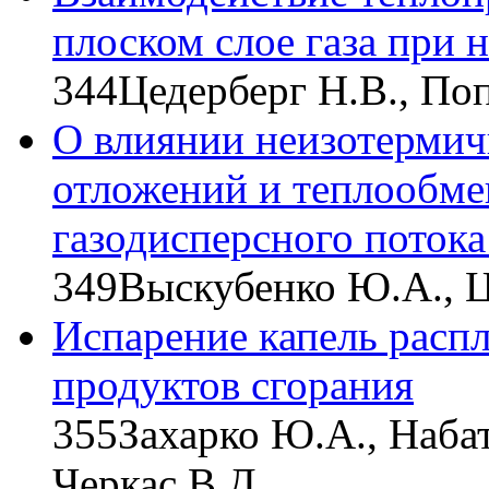
плоском слое газа при 
344
Цедерберг Н.В., Поп
О влиянии неизотермич
отложений и теплообме
газодисперсного потока
349
Выскубенко Ю.А., Ц
Испарение капель распл
продуктов сгорания
355
Захарко Ю.А., Набат
Черкас В.Д.