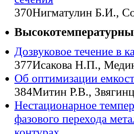
370
Нигматулин Б.И., С
Высокотемпературные
Дозвуковое течение в к
377
Исакова Н.П., Меди
Об оптимизации емкост
384
Митин Р.В., Звягинц
Нестационарное темпер
фазового перехода мета
контурах