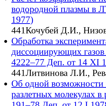
водородной плазмы в Л
1977)
441
Кочубей Д.И., Низо
Обработка эксперимент
диссоциирующих газов
4222–77 Деп. от 14 XI 
441
Литвинова Л.И., Рев
Об одной возможности 
разлетных молекулах в
191–78 Деп. от 12 I 197