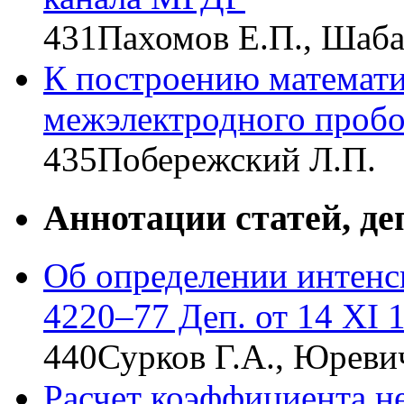
431
Пахомов Е.П., Шаб
К построению математ
межэлектродного пробо
435
Побережский Л.П.
Аннотации статей, 
Об определении интенс
4220–77 Деп. от 14 XI 
440
Сурков Г.А., Юревич
Расчет коэффициента н