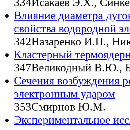
334
Исакаев Э.Х., Синк
Влияние диаметра дуго
свойства водородной э
342
Назаренко И.П., Ни
Кластерный термоядерн
347
Великодный В.Ю., 
Сечения возбуждения р
электронным ударом
353
Смирнов Ю.М.
Экспериментальное исс