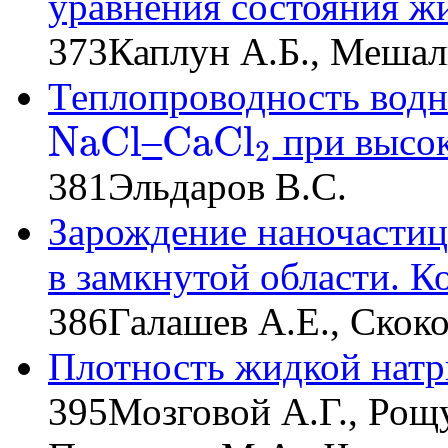
уравнения состояния жи
373
Каплун А.Б., Мешал
Теплопроводность вод
N
a
C
l
C
a
C
l
–
при высок
2
N
a
C
l
C
a
C
l
2
381
Эльдаров В.С.
Зарождение наночастиц
в замкнутой области. 
386
Галашев А.Е., Скоко
Плотность жидкой натр
395
Мозговой А.Г., Рощ