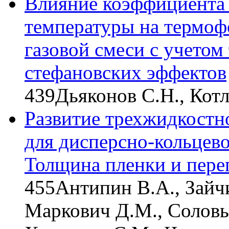
Влияние коэффициента 
температуры на термоф
газовой смеси с учето
стефановских эффектов
439
Дьяконов С.Н., Кот
Развитие трехжидкостн
для дисперсно-кольцево
Толщина пленки и пере
455
Антипин В.А., Зайч
Маркович Д.М., Соловье