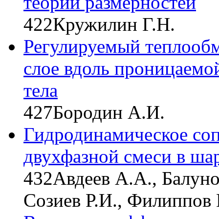
теории размерностей
422
Кружилин Г.Н.
Регулируемый теплооб
слое вдоль проницаемо
тела
427
Бородин А.И.
Гидродинамическое соп
двухфазной смеси в ша
432
Авдеев А.А., Балуно
Созиев Р.И., Филиппов 