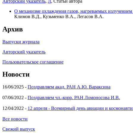
Авторский указатель
,
Л
, Статьи автора
О механизме охлаждения газов, нагреваемых излучение
Климов В.Д., Кузьменко В.А., Легасов В.А.
Архив
Выпуски журнала
Авторский указатель
Пользовательское соглашение
Новости
16/06/2025 -
Поздравляем акад. РАН А.Ю. Вараксина
07/06/2022 -
Поздравляем чл.-корр. РАН Ломоносова И.В.
12/04/2022 -
12 апреля - Всемирный день авиации и космонавти
Все новости
Свежий выпуск