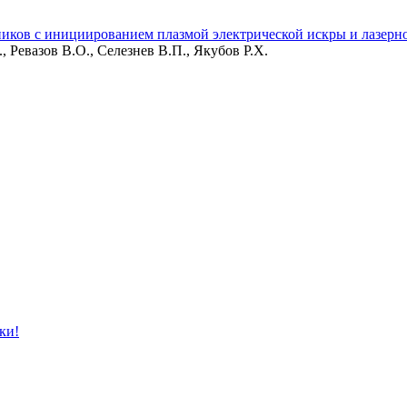
иков с инициированием плазмой электрической искры и лазерн
, Ревазов В.О., Селезнев В.П., Якубов Р.Х.
ки!