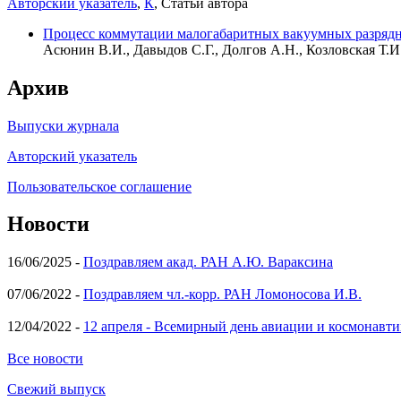
Авторский указатель
,
К
, Статьи автора
Процесс коммутации малогабаритных вакуумных разрядн
Асюнин В.И., Давыдов С.Г., Долгов А.Н., Козловская Т.И.
Архив
Выпуски журнала
Авторский указатель
Пользовательское соглашение
Новости
16/06/2025 -
Поздравляем акад. РАН А.Ю. Вараксина
07/06/2022 -
Поздравляем чл.-корр. РАН Ломоносова И.В.
12/04/2022 -
12 апреля - Всемирный день авиации и космонавти
Все новости
Свежий выпуск