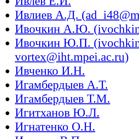
Ивлев Е.И.
Ивлиев А.Д. (ad_i48@ma
Ивочкин А.Ю. (ivochki
Ивочкин Ю.П. (ivochki
vortex@iht.mpei.ac.ru)
Ивченко И.Н.
Игамбердыев А.Т.
Игамбердыев Т.М.
Игитханов Ю.Л.
Игнатенко О.Н.