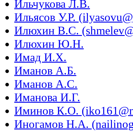
Ильчукова Л.В.
Ильясов У.Р. (ilyasovu
Илюхин В.С. (shmelev@c
Илюхин Ю.Н.
Имад И.X.
Иманов А.Б.
Иманов А.С.
Иманова И.Г.
Иминов К.О. (iko161@m
Иногамов Н.А. (nailin