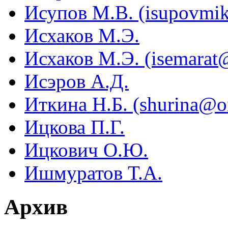
Исупов М.В. (isupovmik
Исхаков М.Э.
Исхаков М.Э. (isemarat
Исэров А.Д.
Иткина Н.Б. (shurina@on
Ицкова П.Г.
Ицкович О.Ю.
Ишмуратов Т.А.
Архив