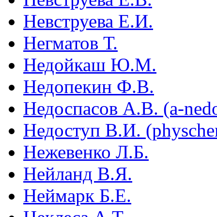
Невструева Е.И.
Негматов Т.
Недойкаш Ю.М.
Недопекин Ф.В.
Недоспасов А.В. (a-ned
Недоступ В.И. (physch
Нежевенко Л.Б.
Нейланд В.Я.
Неймарк Б.Е.