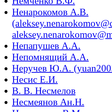
Немченко В.Ф.
Ненарокомов А.В.
(aleksey.nenarokomov@c
aleksey.nenarokomov@m
Непапушев А.А.
Непомнящий А.А.
Неручев Ю.А. (yuan200
Несис Е.И.
В. В. Несмелов
Несмеянов Ан.Н.