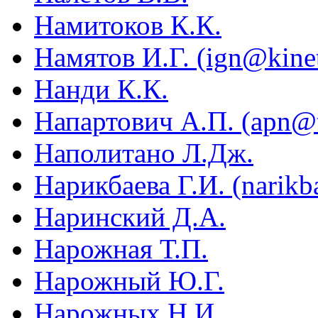
Намитоков К.К.
Намятов И.Г. (ign@kinet
Нанди К.К.
Напартович А.П. (apn@tr
Наполитано Л.Дж.
Нарикбаева Г.И. (narik
Наринский Д.А.
Нарожная Т.П.
Нарожный Ю.Г.
Нарожных Н.И.