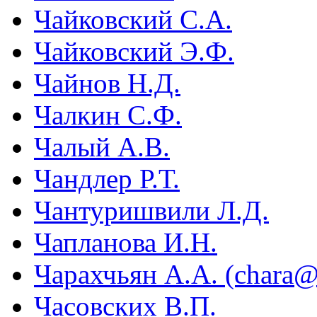
Чайковский С.А.
Чайковский Э.Ф.
Чайнов Н.Д.
Чалкин С.Ф.
Чалый А.В.
Чандлер Р.Т.
Чантуришвили Л.Д.
Чапланова И.Н.
Чарахчьян A.A. (chara@
Часовских В.П.