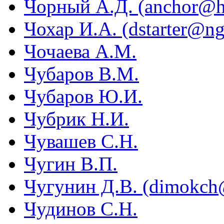
Чорный А.Д. (anchor@hm
Чохар И.А. (dstarter@ng
Чочаева А.М.
Чубаров В.М.
Чубаров Ю.И.
Чубрик Н.И.
Чувашев С.Н.
Чугин В.П.
Чугунин Д.В. (dimokch@i
Чудинов С.Н.