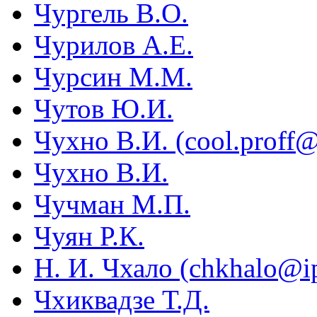
Чургель В.О.
Чурилов А.Е.
Чурсин М.М.
Чутов Ю.И.
Чухно В.И. (cool.proff
Чухно В.И.
Чучман М.П.
Чуян Р.К.
Н. И. Чхало (chkhalo@ip
Чхиквадзе Т.Д.