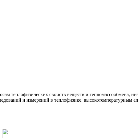
росам теплофизических свойств веществ и тепломассообмена, н
ледований и измерений в теплофизике, высокотемпературным ап