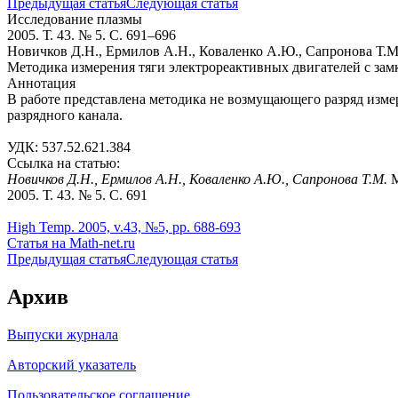
Предыдущая статья
Следующая статья
Исследование плазмы
2005. Т. 43. № 5. С. 691–696
Новичков Д.Н., Ермилов А.Н., Коваленко А.Ю., Сапронова Т.М
Методика измерения тяги электрореактивных двигателей с зам
Аннотация
В работе представлена методика не возмущающего разряд изме
разрядного канала.
УДК: 537.52.621.384
Ссылка на статью:
Новичков Д.Н., Ермилов А.Н., Коваленко А.Ю., Сапронова Т.М.
М
2005. Т. 43. № 5. С. 691
High Temp. 2005, v.43, №5, pp. 688-693
Статья на Math-net.ru
Предыдущая статья
Следующая статья
Архив
Выпуски журнала
Авторский указатель
Пользовательское соглашение