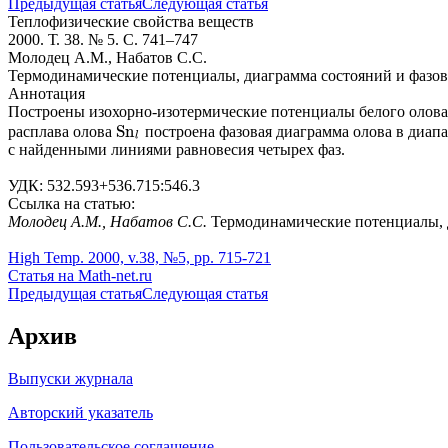
Предыдущая статья
Следующая статья
Теплофизические свойства веществ
2000. Т. 38. № 5. С. 741–747
Молодец А.М., Набатов С.С.
Термодинамические потенциалы, диаграмма состояний и фазов
Аннотация
Построены изохорно-изотермические потенциалы белого олов
S
n
расплава олова
построена фазовая диаграмма олова в диап
S
n
l
l
с найденными линиями равновесия четырех фаз.
УДК: 532.593+536.715:546.3
Ссылка на статью:
Молодец А.М., Набатов С.С.
Термодинамические потенциалы, ди
High Temp. 2000, v.38, №5, pp. 715-721
Статья на Math-net.ru
Предыдущая статья
Следующая статья
Архив
Выпуски журнала
Авторский указатель
Пользовательское соглашение