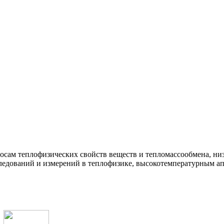
росам теплофизических свойств веществ и тепломассообмена, н
ледований и измерений в теплофизике, высокотемпературным ап