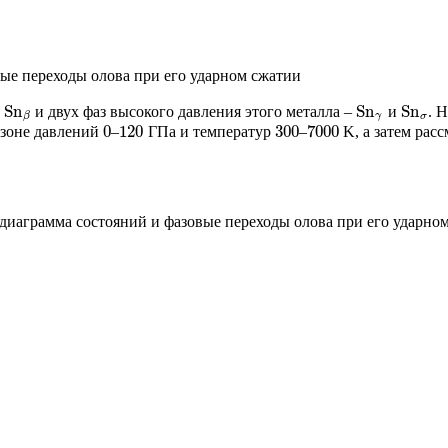
ые переходы олова при его ударном сжатии
S
n
S
n
S
n
а
и двух фаз высокого давления этого металла –
и
. 
S
n
β
S
n
γ
S
n
σ
γ
σ
β
0
120
300
7000
азоне давлений
–
ГПа и температур
–
K, а затем рас
0
120
300
7000
аграмма состояний и фазовые переходы олова при его ударном с