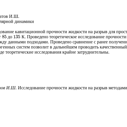
атов И.Ш.
улярной динамики
вание кавитационной прочности жидкости на разрыв для просты
85
135
т
до
К. Проведено теоретическое исследование прочности
85
135
ежду данными подходами. Проведено сравнение с ранее получен
огенных систем позволит в дальнейшем проводить качественны
где теоретические исследования крайне затруднительны.
атов И.Ш.
Исследование прочности жидкости на разрыв методами 