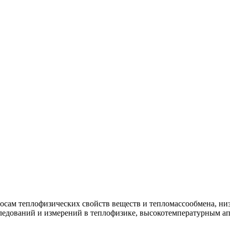
росам теплофизических свойств веществ и тепломассообмена, н
ледований и измерений в теплофизике, высокотемпературным ап