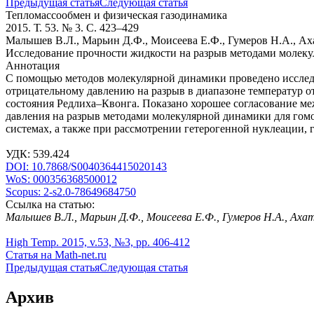
Предыдущая статья
Следующая статья
Тепломассообмен и физическая газодинамика
2015. Т. 53. № 3. С. 423–429
Малышев В.Л., Марьин Д.Ф., Моисеева Е.Ф., Гумеров Н.А., Ах
Исследование прочности жидкости на разрыв методами молек
Аннотация
С помощью методов молекулярной динамики проведено исследо
отрицательному давлению на разрыв в диапазоне температур о
состояния Редлиха–Квонга. Показано хорошее согласование м
давления на разрыв методами молекулярной динамики для гом
системах, а также при рассмотрении гетерогенной нуклеации, 
УДК: 539.424
DOI: 10.7868/S0040364415020143
WoS: 000356368500012
Scopus: 2-s2.0-78649684750
Ссылка на статью:
Малышев В.Л., Марьин Д.Ф., Моисеева Е.Ф., Гумеров Н.А., Ах
High Temp. 2015, v.53, №3, pp. 406-412
Статья на Math-net.ru
Предыдущая статья
Следующая статья
Архив