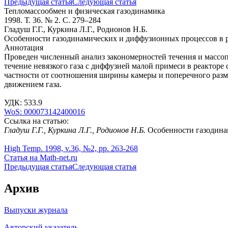
Предыдущая статья
Следующая статья
Тепломассообмен и физическая газодинамика
1998. Т. 36. № 2. С. 279–284
Гладуш Г.Г., Куркина Л.Г., Родионов Н.Б.
Особенности газодинамических и диффузионных процессов в р
Аннотация
Проведен численный анализ закономерностей течения и массоп
течение невязкого газа с диффузией малой примеси в реакторе 
частности от соотношения ширины камеры и поперечного разм
движением газа.
УДК: 533.9
WoS: 000073142400016
Ссылка на статью:
Гладуш Г.Г., Куркина Л.Г., Родионов Н.Б.
Особенности газодинам
High Temp. 1998, v.36, №2, pp. 263-268
Статья на Math-net.ru
Предыдущая статья
Следующая статья
Архив
Выпуски журнала
Авторский указатель