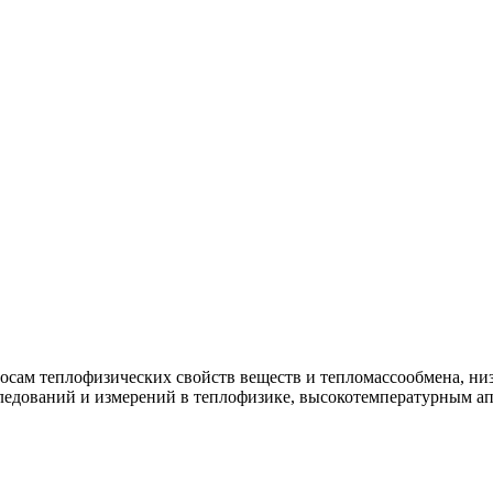
росам теплофизических свойств веществ и тепломассообмена, н
ледований и измерений в теплофизике, высокотемпературным ап