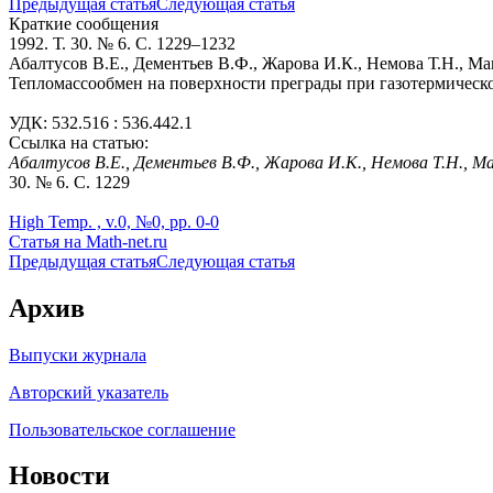
Предыдущая статья
Следующая статья
Краткие сообщения
1992. Т. 30. № 6. С. 1229–1232
Абалтусов В.Е., Дементьев В.Ф., Жарова И.К., Немова Т.Н., М
Тепломассообмен на поверхности преграды при газотермичес
УДК: 532.516 : 536.442.1
Ссылка на статью:
Абалтусов В.Е., Дементьев В.Ф., Жарова И.К., Немова Т.Н., М
30. № 6. С. 1229
High Temp. , v.0, №0, pp. 0-0
Статья на Math-net.ru
Предыдущая статья
Следующая статья
Архив
Выпуски журнала
Авторский указатель
Пользовательское соглашение
Новости