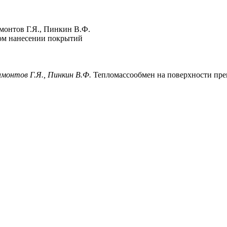
амонтов Г.Я., Пинкин В.Ф.
ком нанесении покрытий
амонтов Г.Я., Пинкин В.Ф.
Тепломассообмен на поверхности прег