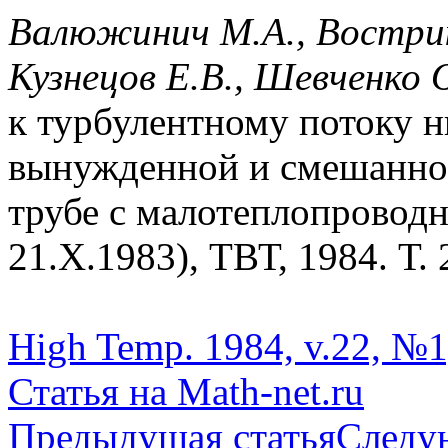
Валюжинич М.А., Вострик
Кузнецов Е.В., Шевченко 
к турбулентному потоку н
вынужденной и смешанной
трубе с малотеплопроводн
21.X.1983), ТВТ, 1984. Т. 
High Temp. 1984, v.22, №1,
Статья на Math-net.ru
Предыдущая статья
Следу