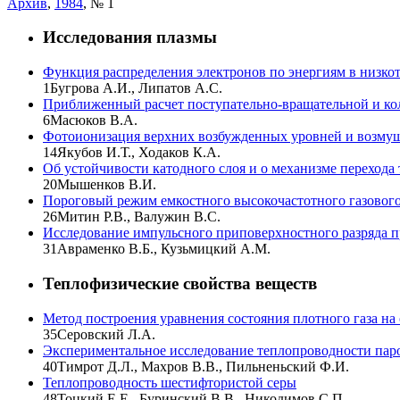
Архив
,
1984
, № 1
Исследования плазмы
Функция распределения электронов по энергиям в низко
1
Бугрова А.И., Липатов А.С.
Приближенный расчет поступательно-вращательной и кол
6
Масюков В.А.
Фотоионизация верхних возбужденных уровней и возмущ
14
Якубов И.Т., Ходаков К.А.
Об устойчивости катодного слоя и о механизме перехода 
20
Мышенков В.И.
Пороговый режим емкостного высокочастотного газового
26
Митин Р.В., Валужин B.C.
Исследование импульсного приповерхностного разряда 
31
Авраменко В.Б., Кузьмицкий А.М.
Теплофизические свойства веществ
Метод построения уравнения состояния плотного газа на
35
Серовский Л.А.
Экспериментальное исследование теплопроводности пар
40
Тимрот Д.Л., Махров В.В., Пильненьский Ф.И.
Теплопроводность шестифтористой серы
48
Тоцкий Е.Е., Буринский В.В., Никодимов С.П.