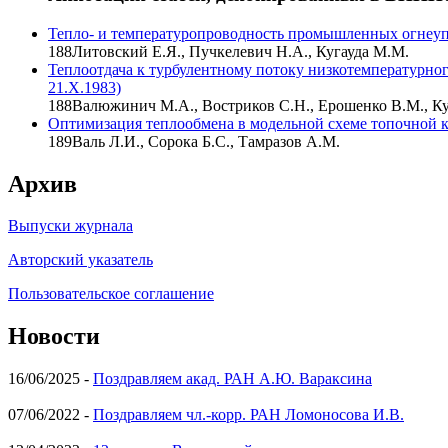
Тепло- и температуропроводность промышленных огнеуп
188
Литовский Е.Я., Пучкелевич Н.А., Кугауда М.М.
Теплоотдача к турбулентному потоку низкотемпературно
21.X.1983)
188
Валюжинич М.А., Востриков С.Н., Ерошенко В.М., Ку
Оптимизация теплообмена в модельной схеме топочной к
189
Валь Л.И., Сорока Б.С., Тамразов А.М.
Архив
Выпуски журнала
Авторский указатель
Пользовательское соглашение
Новости
16/06/2025 -
Поздравляем акад. РАН А.Ю. Вараксина
07/06/2022 -
Поздравляем чл.-корр. РАН Ломоносова И.В.