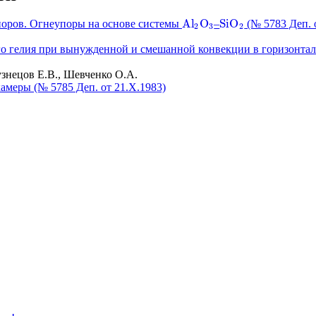
A
l
O
S
i
O
оров. Огнеупоры на основе системы
–
(№ 5783 Деп. 
A
l
2
O
3
S
i
O
2
2
3
2
го гелия при вынужденной и смешанной конвекции в горизонтал
знецов Е.В., Шевченко О.А.
амеры (№ 5785 Деп. от 21.Х.1983)