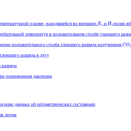
E
H
температурной плазме, находящейся во внешних
- и
-полях в
E
H
ебательной температур в положительном столбе тлеющего разр
C
O
ение положительного столба тлеющего разряда излучением
C
O
тлеющего разряда в дугу
 разряда
при пониженном давлении
 основе данных об ортометрических состояниях
ов лития