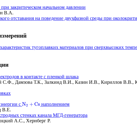
 при закритическом начальном давлении
н В.А.
кого отставания на поведение двухфазной среды при околокрит
измерений
характеристик тугоплавких материалов при сверхвысоких темп
ции
ектродов в контакте с пленкой шлака
й С.Ф., Дамзова Т.К., Залкинд В.И., Казин И.В., Кириллов В.В.
овках
N
+
C
s
 энергии с
наполнением
N
2
+
C
s
2
 В.Е.
ктродных стенках канала МГД-генератора
оцкий А.С., Хернберг Р.