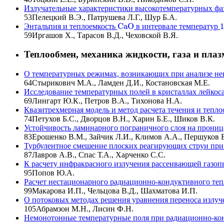
Излучательные характеристики высокотемпературных фа
53
Пелецкий В.Э., Патрушева Л.Г., Шур Б.А.
C
a
O
Энтальпия и теплоемкость
в интервале температур
C
a
O
59
Иргашов X., Тарасов В.Д., Чеховской В.Я.
Теплообмен, механика жидкости, газа и пла
О температурных режимах, возникающих при анализе не
64
Стырикович М.А., Ламден Д.И., Костановская М.Е.
Исследование температурных полей в кристаллах лейкос
69
Лингарт Ю.К., Петров В.А., Тихонова Н.А.
Квазитрехмерная модель и метод расчета течения и тепло
74
Петухов Б.С., Дворцов В.Н., Харин Б.Е., Шиков В.К.
Устойчивость ламинарного пограничного слоя на прониц
83
Ерошенко В.М., Зайчик Л.И., Климов А.А., Першуков 
Турбулентное смешение плоских реагирующих струи при
87
Лавров А.В., Спас Т.А., Харченко С.С.
К расчету инфракрасного излучения рассеивающей газоп
95
Попов Ю.А.
Расчет нестационарного радиационно-кондуктивного те
99
Макарова И.П., Чельцова В.Д., Шахматова И.П.
О потоковых методах решения уравнения переноса излуч
105
Абрамзон М.Н., Лисин Ф.Н.
Немонотонные температурные поля при радиационно-ко