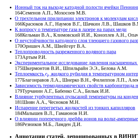
Ионный ток на выходе катодной полости ячейки Пеннин
164
Семенов А.П., Мохосоев М.В.
О трехтельном прилипании электронов к молекулам кисл
166
Красюков А.Г., Наумов В.Г., Шачкин Л.В., Шашков В.
К вопросу о температуре газа в лазере на парах меди
168
Кельман В.А., Климовский И.И., Коноплев А.Н., Опа
О неустойчивости катодного слоя тлеющего газового раз
170
Оришич А.М., Швейгерт В.А.
Теплопроводность разреженного водяного пара
173
Артым Р.И.
Экспериментальное исследование давления насыщенных 
175
Шкермонтов В.И., Шпильрайн Э.Э., Белова А.М.
Теплоемкость
жидкого рубидия в температурном инте
c
p
c
p
177
Благонравов Л.А., Шнерко В.Н., Филиппов Л.П., Алек
Зависимость термодинамических свойств карбонитрида н
179
Турчанин А.Г., Бабенко С.А., Билык И.И.
Влияние турбулентных пульсаций температуры на конде
181
Шиян А.А., Чесноков М.Н.
Испарение перегретых жидкостей из тонких капилляров
184
Малышев В.Л., Гамаюнов Н.И.
О влиянии поперечного дрейфа ионов на вольт-амперны
186
Резников М.Б., Ламден Д.И.
Аннотации статей, депонированных в ВИН