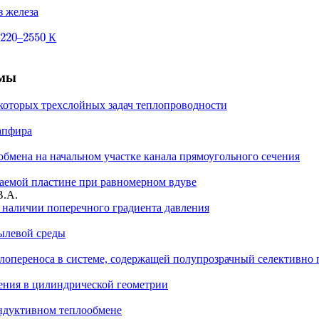
з железа
1220
2550
–
К
1220
2550
змы
которых трехслойных задач теплопроводности
апфира
обмена на начальном участке канала прямоугольного сечения
аемой пластине при равномерном вдуве
В.А.
 наличии поперечного градиента давления
ылевой среды
плопереноса в системе, содержащей полупрозрачный селективн
ения в цилиндрической геометрии
ндуктивном теплообмене