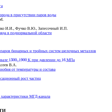
га
орода в присутствии паров воды
М.
чко И.И., Фучко В.Ю., Запесочный И.П.
ряда в поднормальной области
паров бинарных и тройных систем щелочных металлов
1300
1900
16
рвале
–
K при давлении до
МПа
1300
1900
16
сеев В.А.
иобия от температуры и состава
нсационный рост частиц
е характеристики МГД-канала
ИТИ