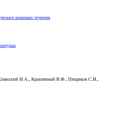
ических режимах течения
ературах
, Киянский И.А., Крапивный В.Ф., Пищиков С.И.,