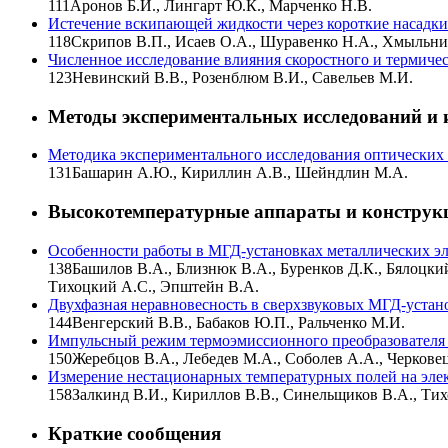
111
Аронов Б.И., Лингарт Ю.К., Марченко Н.В.
Истечение вскипающей жидкости через короткие насадки
118
Скрипов В.П., Исаев О.А., Шуравенко Н.А., Хмыльни
Численное исследование влияния скоростного и термичес
123
Невинский В.В., Розенблюм В.И., Савельев М.И.
Методы экспериментальных исследований и 
Методика экспериментального исследования оптических 
131
Башарин А.Ю., Кириллин А.В., Шейндлин М.А.
Высокотемпературные аппараты и конструк
Особенности работы в МГД-установках металлических эл
138
Башилов В.А., Близнюк В.А., Буренков Д.К., Бялоцки
Тихоцкий А.С., Эпштейн В.А.
Двухфазная неравновесность в сверхзвуковых МГД-устан
144
Венгерский В.В., Бабаков Ю.П., Ральченко М.И.
Импульсный режим термоэмиссионного преобразователя
150
Жеребцов В.А., Лебедев М.А., Соболев А.А., Черковец
Измерение нестационарных температурных полей на эле
158
Залкинд В.И., Кириллов В.В., Синельщиков В.А., Тих
Краткие сообщения