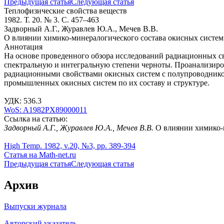
Предыдущая статья
Следующая статья
Теплофизические свойства веществ
1982. Т. 20. № 3. С. 457–463
Задворный А.Г., Журавлев Ю.А., Мечев В.В.
О влиянии химико-минералогического состава окисных систем
Аннотация
На основе проведенного обзора исследований радиационных с
спектральную и интегральную степени черноты. Проанализиро
радиационными свойствами окисных систем с полупроводник
промышленных окисных систем по их составу и структуре.
УДК: 536.3
WoS: A1982PX89000011
Ссылка на статью:
Задворный А.Г., Журавлев Ю.А., Мечев В.В.
О влиянии химико-м
High Temp. 1982, v.20, №3, pp. 389-394
Статья на Math-net.ru
Предыдущая статья
Следующая статья
Архив
Выпуски журнала
Авторский указатель