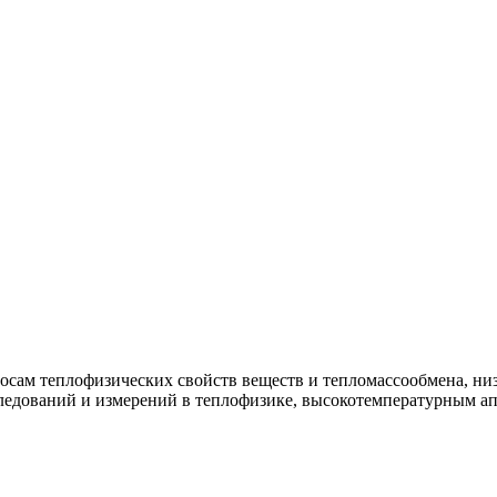
росам теплофизических свойств веществ и тепломассообмена, н
ледований и измерений в теплофизике, высокотемпературным ап