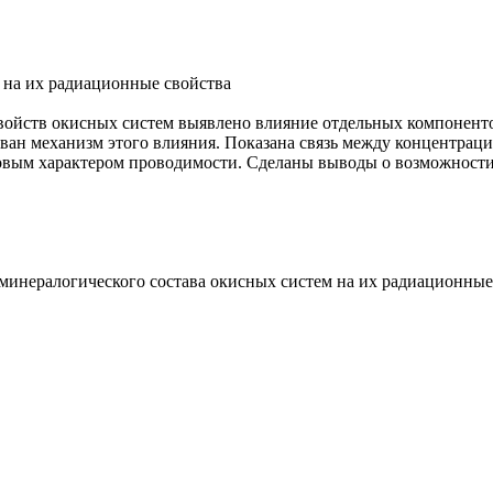
 на их радиационные свойства
войств окисных систем выявлено влияние отдельных компоненто
ван механизм этого влияния. Показана связь между концентрац
овым характером проводимости. Сделаны выводы о возможност
инералогического состава окисных систем на их радиационные св