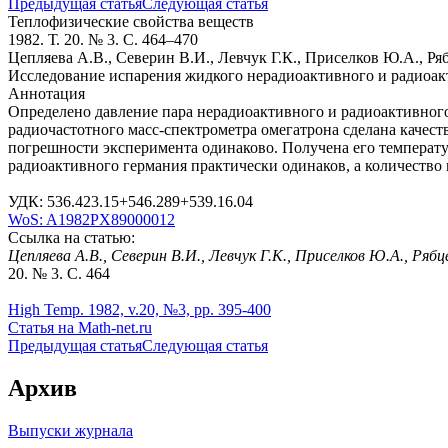
Предыдущая статья
Следующая статья
Теплофизические свойства веществ
1982. Т. 20. № 3. С. 464–470
Цепляева А.В., Северин В.И., Левчук Г.К., Приселков Ю.А., Ря
Исследование испарения жидкого нерадиоактивного и радиоа
Аннотация
Определено давление пара нерадиоактивного и радиоактивног
радиочастотного масс-спектрометра омегатрона сделана качест
погрешности эксперимента одинаково. Получена его температ
радиоактивного германия практически одинаков, а количество
УДК: 536.423.15+546.289+539.16.04
WoS: A1982PX89000012
Ссылка на статью:
Цепляева А.В., Северин В.И., Левчук Г.К., Приселков Ю.А., Ряб
20. № 3. С. 464
High Temp. 1982, v.20, №3, pp. 395-400
Статья на Math-net.ru
Предыдущая статья
Следующая статья
Архив
Выпуски журнала