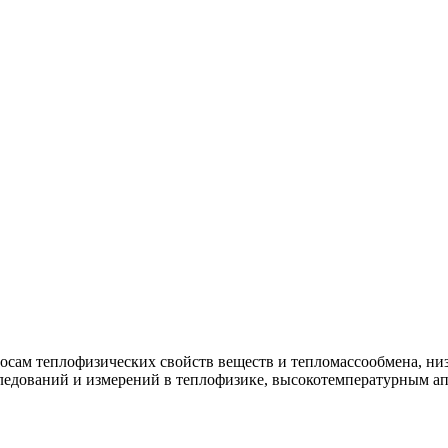
росам теплофизических свойств веществ и тепломассообмена, н
ледований и измерений в теплофизике, высокотемпературным ап