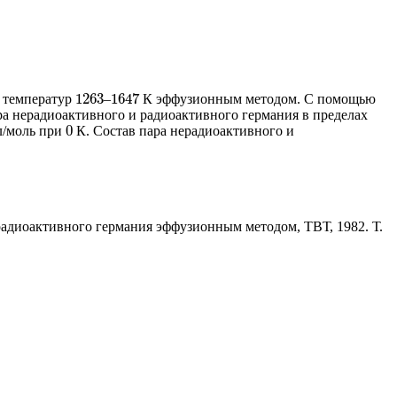
1263
1647
е температур
–
К эффузионным методом. С помощью
1263
1647
ра нерадиоактивного и радиоактивного германия в пределах
0
л/моль при
К. Состав пара нерадиоактивного и
0
адиоактивного германия эффузионным методом, ТВТ, 1982. Т.