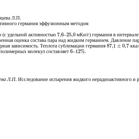
бцева Л.П.
ктивного германия эффузионным методом
7
,
6
25
,
0
о (с удельной активностью
–
мКи/г) германия в интервал
7
,
6
25
,
0
венная оценка состава пара над жидким германием. Давление па
87
,
1
±
0
,
7
урная зависимость. Теплота сублимации германия
кка
87
,
1
±
0
,
7
6
12
%
 полимерных молекул составляет
–
.
6
12
%
цева Л.П.
Исследование испарения жидкого нерадиоактивного и р