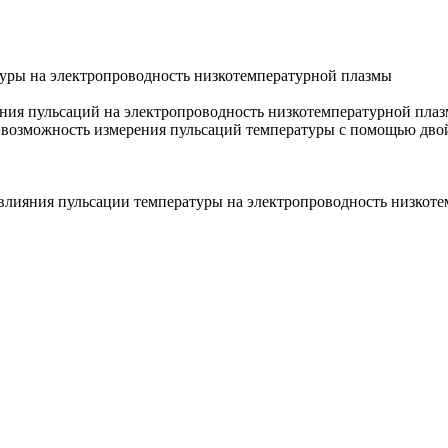
уры на электропроводность низкотемпературной плазмы
яния пульсаций на электропроводность низкотемпературной пла
я возможность измерения пульсаций температуры с помощью дво
лияния пульсации температуры на электропроводность низкотемп