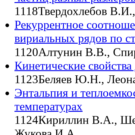
1118
Твердохлебов В.И.
Рекуррентное соотнош
вириальных рядов по с
1120
Алтунин В.В., Спи
Кинетические свойства
1123
Беляев Ю.Н., Леона
Энтальпия и теплоемко
температурах
1124
Кириллин В.А., Ше
Жукова И.А.