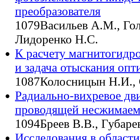
преобразователя
1079
Васильев А.М., Го
Лидоренко Н.С.
К расчету магнитогидр
и задача отыскания оп
1087
Колосницын Н.И.,
Радиально-вихревое дв
проводящей несжимаем
1094
Бреев В.В., Губаре
Исследования в област