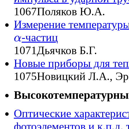
1067
Поляков Ю.А.
Измерение температур
-частиц
α
α
1071
Дьячков Б.Г.
Новые приборы для теп
1075
Новицкий Л.А., Эр
Высокотемпературные
Оптические характерис
фотоэлементов и к.п.д.