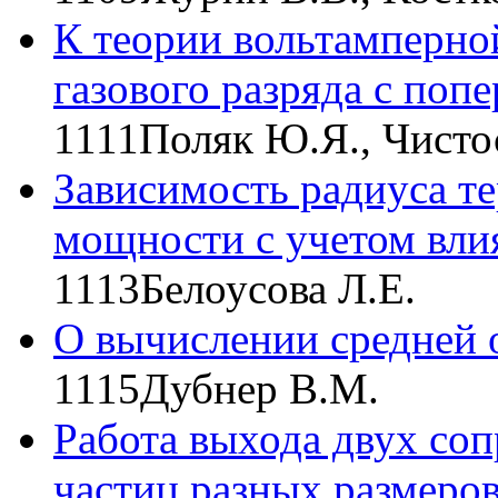
К теории вольтамперно
газового разряда с поп
1111
Поляк Ю.Я., Чисто
Зависимость радиуса т
мощности с учетом вли
1113
Белоусова Л.Е.
О вычислении средней 
1115
Дубнер В.М.
Работа выхода двух со
частиц разных размеро