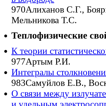
970
Алиханов С.Г., Бояр
Мельникова Т.С.
Теплофизические сво
К теории статистическог
977
Артым Р.И.
Интегралы столкновен
983
Самуйлов Е.В., Вос
О связи между излучат
и удельным электросоп