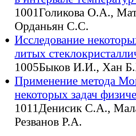
1001
Голикова О.А., Мат
Орданьян С.С.
Исследование некоторы
литых стеклокристалли
1005
Быков И.И., Хан Б
Применение метода Мо
некоторых задач физич
1011
Денисик С.А., Мал
Резванов P.А.