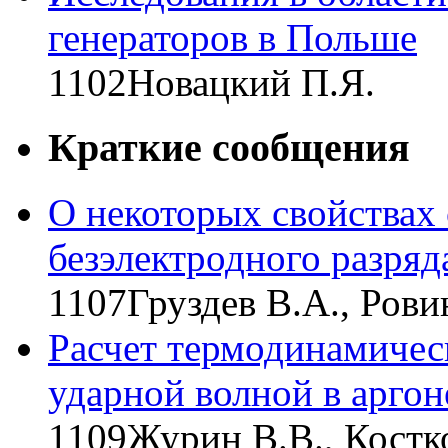
генераторов в Польше
1102
Новацкий П.Я.
Краткие сообщения
О некоторых свойствах
безэлектродного разря
1107
Груздев В.А., Рови
Расчет термодинамическ
ударной волной в аргон
1109
Журин В.В., Костк