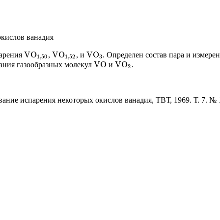
окислов ванадия
V
O
V
O
V
O
парения
,
, и
. Определен состав пара и измер
V
O
1
,
50
V
O
1
,
52
V
O
3
1
,
50
1
,
52
3
V
O
V
O
вания газообразных молекул
и
.
V
O
V
O
2
2
ание испарения некоторых окислов ванадия, ТВТ, 1969. Т. 7. № 1