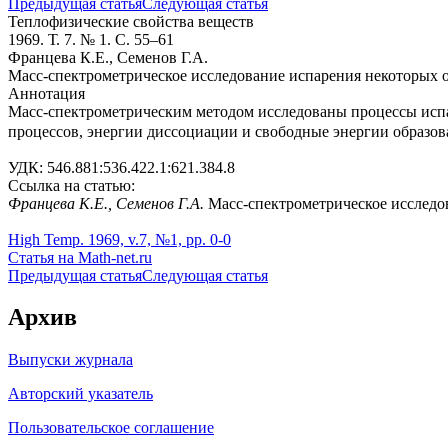
Предыдущая статья
Следующая статья
Теплофизические свойства веществ
1969. Т. 7. № 1. С. 55–61
Францева К.Е., Семенов Г.А.
Масс-спектрометрическое исследование испарения некоторых 
Аннотация
Масс-спектрометрическим методом исследованы процессы ис
процессов, энергии диссоциации и свободные энергии образо
УДК: 546.881:536.422.1:621.384.8
Ссылка на статью:
Францева К.Е., Семенов Г.А.
Масс-спектрометрическое исследов
High Temp. 1969, v.7, №1, pp. 0-0
Статья на Math-net.ru
Предыдущая статья
Следующая статья
Архив
Выпуски журнала
Авторский указатель
Пользовательское соглашение