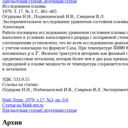
Предыдущая статья
Следующая статья
Исследования плазмы
1979. Т. 17. № 3. С. 461–465
Огурцова Н.Н., Подмошенский И.В., Смирнов В.Л.
Экспериментальное исследование уравнения состояния плазм
Аннотация
Работа посвящена исследованию уравнения состояния плазмы
выполнен в условиях капиллярного разряда с испаряемой стен
соотношениям установлено, что во всем исследованном диапа
35000
с учетом ионизации по формуле Саха. При температуре
K
35000
неизменных
и
. Явление трактуется авторами как фазовый
p
T
p
T
среднемассовая энтальпия, которая более чем в два раза прев
подводимой к плазме мощности ее температура сохраняется пос
в энтальпии.
УДК: 533.9.15
Ссылка на статью:
Огурцова Н.Н., Подмошенский И.В., Смирнов В.Л.
Эксперимент
High Temp. 1979, v.17, №3, pp. 0-0
Статья на Math-net.ru
Предыдущая статья
Следующая статья
Архив