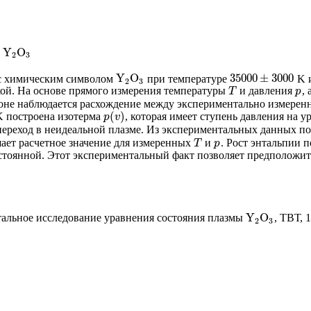
Y
O
ы
Y
2
O
3
2
3
Y
O
35000
±
3000
 с химическим символом
при температуре
K и
Y
2
O
3
35000
±
3000
2
3
кой. На основе прямого измерения температуры
и давления
,
T
p
T
p
зоне наблюдается расхождение между экспериментально измере
(
)
 построена изотерма
, которая имеет ступень давления на 
p
(
v
)
p
v
 переход в неидеальной плазме. Из экспериментальных данных п
ышает расчетное значение для измеренных
и
. Рост энтальпии п
T
p
T
p
тоянной. Этот экспериментальный факт позволяет предположить, 
Y
O
альное исследование уравнения состояния плазмы
, ТВТ, 1
Y
2
O
3
2
3