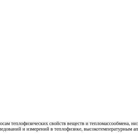
росам теплофизических свойств веществ и тепломассообмена, н
ледований и измерений в теплофизике, высокотемпературным ап