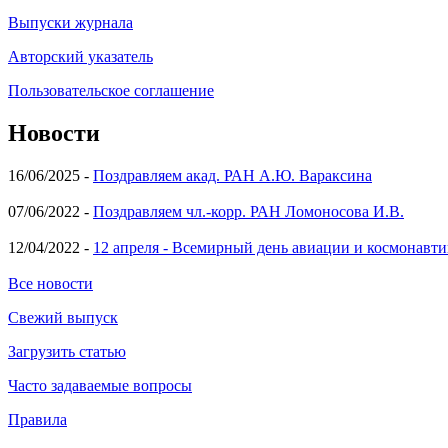
Выпуски журнала
Авторский указатель
Пользовательское соглашение
Новости
16/06/2025 -
Поздравляем акад. РАН А.Ю. Вараксина
07/06/2022 -
Поздравляем чл.-корр. РАН Ломоносова И.В.
12/04/2022 -
12 апреля - Всемирный день авиации и космонавти
Все новости
Свежий выпуск
Загрузить статью
Часто задаваемые вопросы
Правила