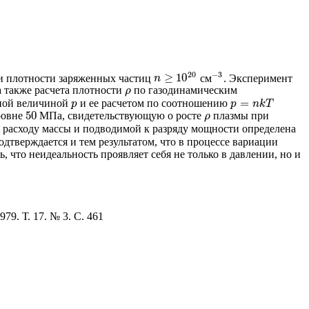
20
−
3
≥
10
 плотности заряженных частиц
см
. Эксперимент
n
≥
10
20
−
3
n
 а также расчета плотности
по газодинамическим
ρ
ρ
=
нной величиной
и ее расчетом по соотношению
p
p
=
n
k
T
p
p
n
k
T
50
уровне
МПа, свидетельствующую о росте
плазмы при
50
ρ
ρ
о расходу массы и подводимой к разряду мощности определена
одтверждается и тем результатом, что в процессе вариации
что неидеальность проявляет себя не только в давлении, но и
979. Т. 17. № 3. С. 461