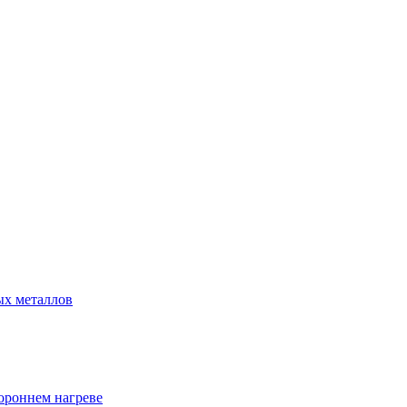
ых металлов
ороннем нагреве