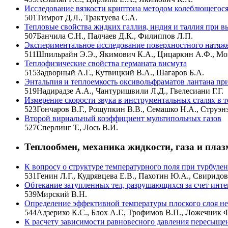
Исследование вязкости криптона методом колеблющегося
501
Тимрот Д.Л., Трактуева С.А.
Тепловые свойства жидких галлия, индия и таллия при в
507
Банчила С.Н., Палчаев Д.К., Филиппов Л.П.
Экспериментальное исследование поверхностного натяж
511
Шпильрайн Э.Э., Якимович К.А., Цицаркин А.Ф., Моз
Теплофизические свойства германата висмута
515
Задворный А.Г., Кутвицкий В.А., Шагаров Б.А.
Энтальпия и теплоемкость оксивольфраматов лантана пр
519
Надирадзе А.А., Чантуришвили Л.Д., Гвелесиани Г.Г.
Измерение скорости звука в инструментальных сталях в
523
Гончаров В.Г., Рощупкин В.В., Семашко Н.А., Струэнз
Второй вириальный коэффициент мультипольных газов
527
Сперлинг Т., Лось В.И.
Теплообмен, механика жидкости, газа и пла
К вопросу о структуре температурного поля при турбуле
531
Генин Л.Г., Кудрявцева Е.В., Пахотин Ю.А., Свиридов
Обтекание затупленных тел, разрушающихся за счет инт
539
Мирский В.Н.
Определение эффективной температуры плоского слоя н
544
Адзерихо К.С., Блох А.Г., Трофимов В.П., Ложечник 
К расчету зависимости равновесного давления пересыще