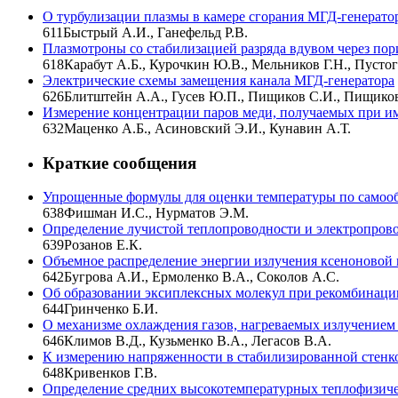
О турбулизации плазмы в камере сгорания МГД-генерато
611
Быстрый А.И., Ганефельд Р.В.
Плазмотроны со стабилизацией разряда вдувом через пор
618
Карабут А.Б., Курочкин Ю.В., Мельников Г.Н., Пустог
Электрические схемы замещения канала МГД-генератора
626
Блитштейн А.А., Гусев Ю.П., Пищиков С.И., Пищико
Измерение концентрации паров меди, получаемых при и
632
Маценко А.Б., Асиновский Э.И., Кунавин А.Т.
Краткие сообщения
Упрощенные формулы для оценки температуры по само
638
Фишман И.С., Нурматов Э.М.
Определение лучистой теплопроводности и электропров
639
Розанов Е.К.
Объемное распределение энергии излучения ксеноновой
642
Бугрова А.И., Ермоленко В.А., Соколов А.С.
Об образовании эксиплексных молекул при рекомбинации
644
Гринченко Б.И.
О механизме охлаждения газов, нагреваемых излучение
646
Климов В.Д., Кузьменко В.А., Легасов В.А.
К измерению напряженности в стабилизированной стенк
648
Кривенков Г.В.
Определение средних высокотемпературных теплофизичес