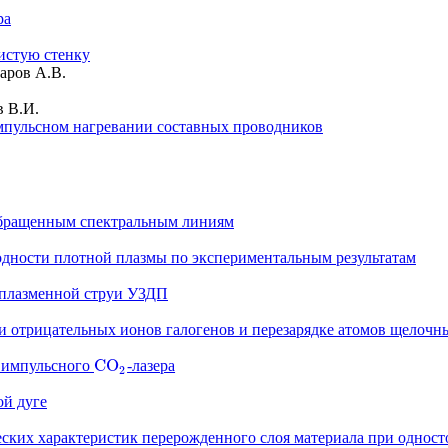
ра
истую стенку
аров А.В.
в В.И.
мпульсном нагревании составных проводников
обращенным спектральным линиям
одности плотной плазмы по экспериментальным результатам
 плазменной струи УЗДП
 отрицательных ионов галогенов и перезарядке атомов щелочн
C
O
м импульсного
-лазера
C
O
2
2
ой дуге
ких характеристик перерожденного слоя материала при одност