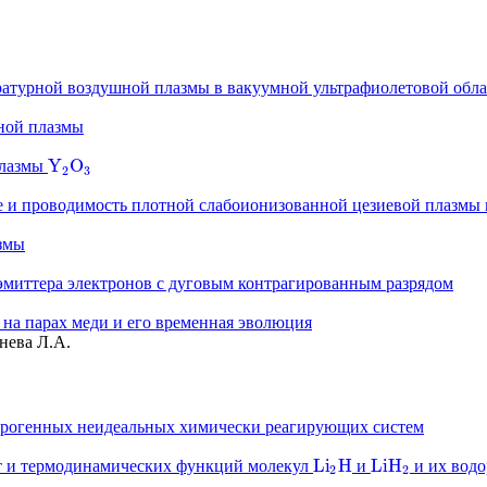
атурной воздушной плазмы в вакуумной ультрафиолетовой обла
ной плазмы
Y
O
плазмы
Y
2
O
3
2
3
 и проводимость плотной слабоионизованной цезиевой плазмы 
змы
эмиттера электронов с дуговым контрагированным разрядом
 на парах меди и его временная эволюция
нева Л.А.
терогенных неидеальных химически реагирующих систем
L
i
H
L
i
H
от и термодинамических функций молекул
и
и их водо
L
i
2
H
L
i
H
2
2
2