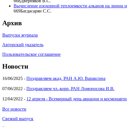
668
Дверняков В.С.
Вычисление изохорной теплоемкости алканов на линии на
669
Багдасарян С.С.
Архив
Выпуски журнала
Авторский указатель
Пользовательское соглашение
Новости
16/06/2025 -
Поздравляем акад. РАН А.Ю. Вараксина
07/06/2022 -
Поздравляем чл.-корр. РАН Ломоносова И.В.
12/04/2022 -
12 апреля - Всемирный день авиации и космонавти
Все новости
Свежий выпуск