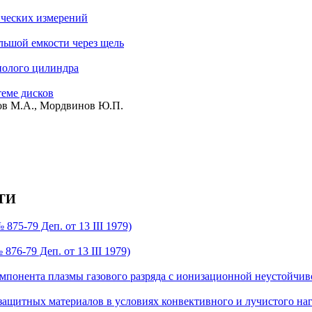
ческих измерений
льшой емкости через щель
полого цилиндра
теме дисков
тов М.А., Мордвинов Ю.П.
ИТИ
75-79 Деп. от 13 III 1979)
76-79 Деп. от 13 III 1979)
понента плазмы газового разряда с ионизационной неустойчивос
щитных материалов в условиях конвективного и лучистого нагрева