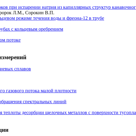
ков при испарении натрия из капиллярных структур канавочног
ророк Л.М., Сорокин В.П.
ьцевом режиме течения воды и фреона-12 в трубе
рубах с кольцевым оребрением
ом потоке
измерений
ниевых сплавов
го газового потока малой плотности
 обращения спектральных линий
я теплоты десорбции щелочных металлов с поверхности тугопл
ции