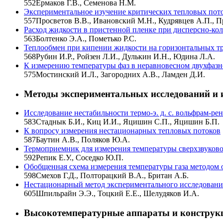
552
Ермаков Г.В., Семенова Н.М.
Экспериментальное изучение критических тепловых пото
557
Просветов В.В., Ивановский М.Н., Кудрявцев А.П., П
Расход жидкости в пристенной пленке при дисперсно-кол
563
Болтенко Э.А., Пометько Р.С.
Теплообмен при кипении жидкости на горизонтальных т
568
Рубин И.Р., Ройзен Л.И., Дулькин И.Н., Юдина Л.А.
К измерению температуры фаз в неравновесном двухфазн
575
Мостинский И.Л., Загородних А.В., Ламден Д.И.
Методы экспериментальных исследований и 
Исследование нестабильности термо-э. д. с. вольфрам-ре
583
Стаднык Б.И., Киц И.И., Яцишин С.П., Яцишин Б.П.
К вопросу измерения нестационарных тепловых потоков
587
Баутин А.В., Поляков Ю.А.
Термоприемник для измерения температуры сверхзвуково
592
Репик Е.У., Соседко Ю.П.
Обобщенная схема измерения температуры газа методом
598
Смехов Г.Д., Полторацкий В.А., Британ А.Б.
Нестационарный метод экспериментального исследовани
605
Шпильрайн Э.Э., Тоцкий Е.Е., Шелудяков И.А.
Высокотемпературные аппараты и конструк