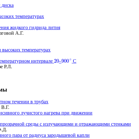
 диска
ысоких температурах
ения жидкого гидрида лития
говой А.Г.
и высоких температурах
∘
20
900
 температурном интервале
–
С
20
900
∘
е Р.Л.
змы
нтном течении в трубах
 В.Г.
енсивного лучистого нагрева при движении
епрозрачной среды с излучающими и отражающими стенками
Ф.Д.
нного пара от радиуса зародышевой капли