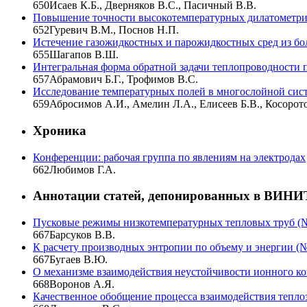
650
Исаев К.Б., Дверняков В.С., Пасичный В.В.
Повышение точности высокотемпературных дилатометри
652
Гуревич В.М., Поснов Н.П.
Истечение газожидкостных и парожидкостных сред из бо
655
Шагапов В.Ш.
Интегральная форма обратной задачи теплопроводности 
657
Абрамович Б.Г., Трофимов В.С.
Исследование температурных полей в многослойной сис
659
Абросимов А.И., Амелин Л.А., Елисеев Б.В., Косоро
Хроника
Конференции: рабочая группа по явлениям на электродах
662
Любимов Г.А.
Аннотации статей, депонированных в ВИН
Пусковые режимы низкотемпературных тепловых труб (№ 8
667
Барсуков В.В.
К расчету производных энтропии по объему и энергии (№ 8
667
Бугаев В.Ю.
О механизме взаимодействия неустойчивости ионного ком
668
Воронов А.Я.
Качественное обобщение процесса взаимодействия теплоза