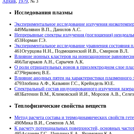
Архив
,
1979
, № 3
Исследования плазмы
Экспериментальное исследование излучения низкотемпер
449
Малявин В.П., Данилов А.С.
Непрерывные спектры излучения (поглощения) неидеаль
453
Норман Г.Э.
Экспериментальное исследование уравнения состояния 
461
Огурцова Н.Н., Подмошенский И.В., Смирнов В.Л.
Влияние ионных кластеров на ионизационное равновесие
466
Лагарьков А.Н., Сарычев А.К.
О роли отрицательных ионов в приэлектродном слое пла
473
Черковец В.Е.
Влияние анодных пятен на характеристики плазменного 
479
Злобина А.Ф., Казьмин Г.С., Крейндель Ю.Е.
Спектральный состав индуцированного излучения лазера
483
Батенин В.М., Климовский И.И., Морозов А.В., Селез
Теплофизические свойства веществ
Метод расчета состава и термодинамических свойств ге
490
Мика В.И., Семенов А.М.
К расчету потенциальных поверхностей, основных част
495
Асланян Г.С., Цирлина Е.А., Якимович К.А.