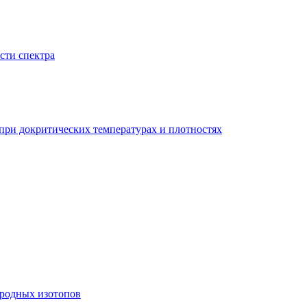
сти спектра
при докритических температурах и плотностях
родных изотопов