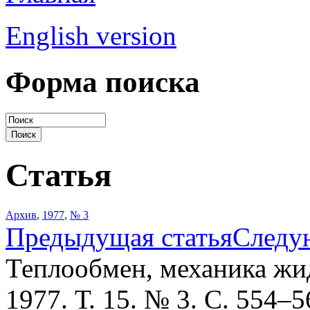
English version
Форма поиска
Статья
Архив
,
1977
,
№ 3
Предыдущая статья
Следу
Теплообмен, механика жид
1977. Т. 15. № 3. С. 554–5