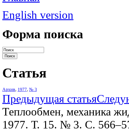
English version
Форма поиска
Статья
Архив
,
1977
,
№ 3
Предыдущая статья
Следу
Теплообмен, механика жид
1977. Т. 15. № 3. С. 566–5