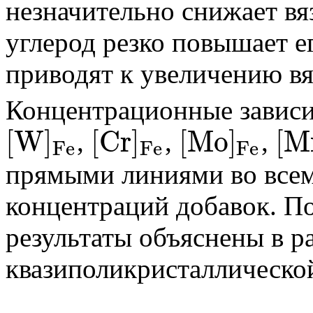
незначительно снижает вя
углерод резко повышает е
приводят к увеличению вя
Концентрационные завис
[
W
]
[
C
r
]
[
M
o
]
[
M
,
,
,
F
e
F
e
F
e
[
W
]
F
e
[
C
r
]
F
e
[
M
o
]
F
e
[
M
n
]
F
e
прямыми линиями во всем
концентраций добавок. П
результаты объяснены в р
квазиполикристаллической