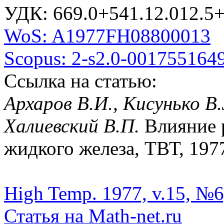
УДК: 669.0+541.12.012.5
WoS: A1977FH08800013
Scopus: 2-s2.0-001755164
Ссылка на статью:
Архаров В.И., Кисунько В.
Халиевский В.П.
Влияние 
жидкого железа, ТВТ, 1977
High Temp. 1977, v.15, №6
Статья на Math-net.ru