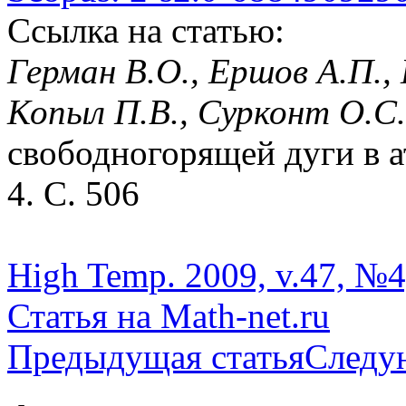
Ссылка на статью:
Герман В.О., Ершов А.П., 
Копыл П.В., Сурконт О.С
свободногорящей дуги в а
4. С. 506
High Temp. 2009, v.47, №4
Статья на Math-net.ru
Предыдущая статья
Следу