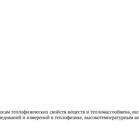
росам теплофизических свойств веществ и тепломассообмена, н
ледований и измерений в теплофизике, высокотемпературным ап