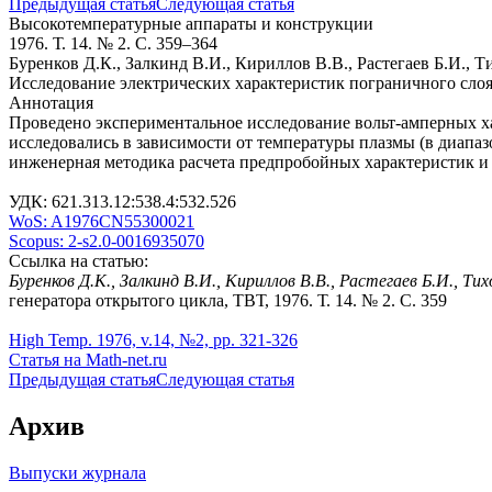
Предыдущая статья
Следующая статья
Высокотемпературные аппараты и конструкции
1976. Т. 14. № 2. С. 359–364
Буренков Д.К., Залкинд В.И., Кириллов В.В., Растегаев Б.И., 
Исследование электрических характеристик пограничного слоя
Аннотация
Проведено экспериментальное исследование вольт-амперных ха
исследовались в зависимости от температуры плазмы (в диапаз
инженерная методика расчета предпробойных характеристик и
УДК: 621.313.12:538.4:532.526
WoS: A1976CN55300021
Scopus: 2-s2.0-0016935070
Ссылка на статью:
Буренков Д.К., Залкинд В.И., Кириллов В.В., Растегаев Б.И., Ти
генератора открытого цикла, ТВТ, 1976. Т. 14. № 2. С. 359
High Temp. 1976, v.14, №2, pp. 321-326
Статья на Math-net.ru
Предыдущая статья
Следующая статья
Архив
Выпуски журнала