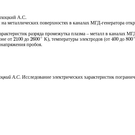
Тихоцкий А.С.
 на металлических поверхностях в каналах МГД-генератора отк
рактеристик разряда промежутка плазма – металл в каналах МГ
∘
2100
2600
400
800
оне от
до
K), температуры электродов (от
до
2100
400
2600
∘
800
 напряжения пробоя.
хоцкий А.С.
Исследование электрических характеристик погранич