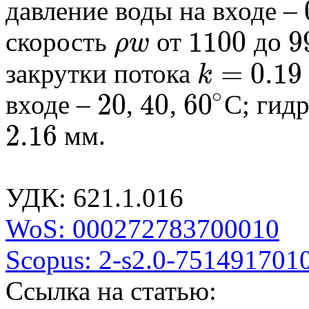
давление воды на входе –
0
1100
9
скорость
от
до
ρ
w
ρ
w
1100
990
=
0.19
закрутки потока
k
k
=
0.19
∘
20
40
60
входе –
,
,
С; гид
20
40
60
∘
2.16
мм.
2.16
УДК: 621.1.016
WoS: 000272783700010
Scopus: 2-s2.0-751491701
Ссылка на статью: