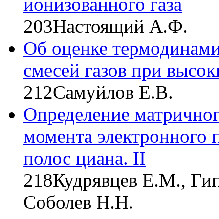
ионизованного газа
203
Настоящий А.Ф.
Об оценке термодинами
смесей газов при высок
212
Самуйлов Е.В.
Определение матричног
момента электронного 
полос циана. II
218
Кудрявцев Е.М., Гип
Соболев Н.Н.