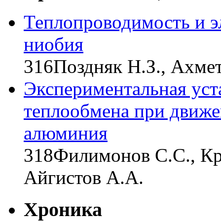
Теплопроводимость и э
ниобия
316
Поздняк Н.З., Ахмет
Экспериментальная уст
теплообмена при движе
алюминия
318
Филимонов С.С., Кр
Айгистов А.А.
Хроника