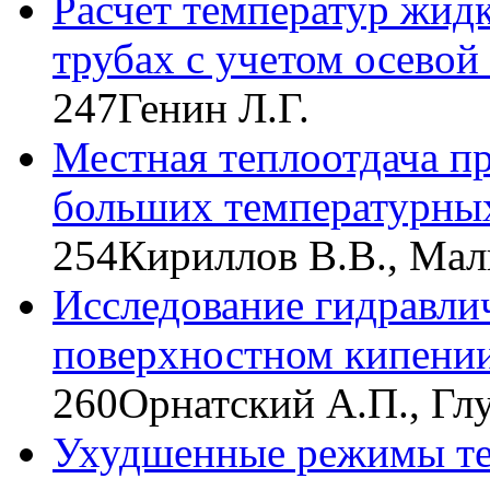
Расчет температур жидк
трубах с учетом осевой
247
Генин Л.Г.
Местная теплоотдача пр
больших температурны
254
Кириллов В.В., Ма
Исследование гидравли
поверхностном кипении
260
Орнатский А.П., Гл
Ухудшенные режимы те