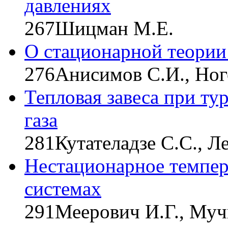
давлениях
267
Шицман М.Е.
О стационарной теории
276
Анисимов С.И., Ног
Тепловая завеса при т
газа
281
Кутателадзе С.С., Л
Нестационарное темпер
системах
291
Меерович И.Г., Муч