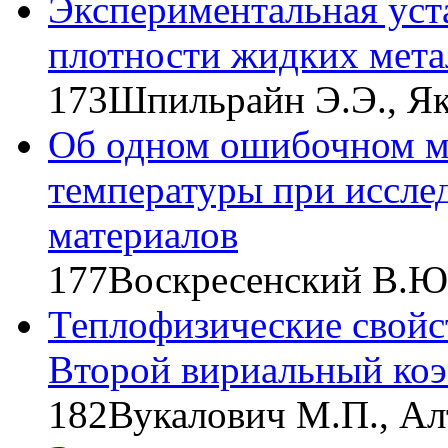
Экспериментальная уст
плотности жидких мета
173
Шпильрайн Э.Э., Я
Об одном ошибочном м
температуры при иссле
материалов
177
Воскресенский В.Ю
Теплофизические свойст
Второй вириальный ко
182
Вукалович М.П., Ал