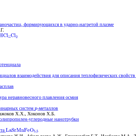
наночастиц, формирующихся в ударно-нагретой плазме
Г.
H
C
l
C
l
–
H
C
l
C
l
2
2
потенциала
иалов взаимодействия для описания теплофизических свойств
асплав
ура неравновесного плавления осмия
бинарных систем
-металлов
p
p
ажоков Х.Х., Хоконов Х.Б.
полипропилен-углеродные нанотрубки
L
a
S
r
M
n
F
e
O
ита
L
a
S
r
M
n
F
e
O
5
,
5
5
,
5