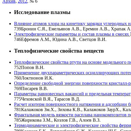
Архив
,
2012
, № 6
Исследование плазмы
Влияние атомов хлора на кинетику зарядки углеродных 
739
Бронин С.Я., Емельянов А.В., Еремин А.В., Храпак А.
Электрофизические параметры и состав плазмы в смесях
746
Ефремов А.М., Юдина А.В., Светцов В.И.
Теплофизические свойства веществ
Теплофизические свойства ртути на основе модельного 
752
Попов В.Н.
Применение двухпараметрических осциллирующих потенц
760
Локтионов И.К.
Определение свободной энергии поверхности кристалл-р
769
Писарев В.В.
Параметры равновесных вакансий и предельная температ
775
Чеховской В.Я., Тарасов В.Д.
Расчет изотерм поверхностного натяжения и адсорбции 
781
Калажоков Зм.Х., Зихова К.В., Калажоков ЗаурХ., Кал
Фрактальная модель вязкости расплава нанокомпозитов 
785
Жирикова З.М., Козлов Г.В., Алоев В.З.
Термодинамические и электрофизические свойства ферр