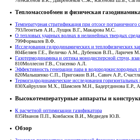
789
Касенов Б.К., Давренбеков С.Ж., Касенова Ш.Б., Саги
Тепломассообмен и физическая газодинамик
Температурная стратификация при отсосе пограничного с
793
Леонтьев А.И., Лущик В.Г., Макарова М.С.
О тепловых ударных волнах в нелинейных твердых сред
799
Формалев В.Ф.
Исследования гидродинамических и теплофизических ха
804
Беляев Г.Е., Величко А.М., Дубенков В.П., Ларичев 
Газотермодинамика и оптика монодисперсной струи, вз
810
Моллесон Г.В., Стасенко А.Л.
Эффективность генерации пара в водородокислородных п
820
Малышенко С.П., Пригожин В.И., Савич А.Р., Счастли
Термогидродинамические исследования горизонтальных
830
Хайруллин М.Х., Шамсиев М.Н., Бадертдинова Е.Р., 
Высокотемпературные аппараты и конструк
К расчетной оптимизации газификатора
835
Иванов П.П., Ковбасюк В.И., Медведев Ю.В.
Обзор