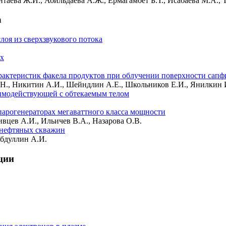
нтаева Ж.И., Абильдаева А.Ж., Ермагамбет Б.Т., Исабаева М.А.,
а
лоя из сверхзвукового потока
ах
рактеристик факела продуктов при облучении поверхности сап
М.Н., Никитин А.И., Шейндлин А.Е., Школьников Е.И., Янилкин 
аимодействующей с обтекаемым телом
арогенераторах мегаваттного класса мощности
вцев А.И., Ильичев В.А., Назарова О.В.
 нефтяных скважин
Абдуллин А.И.
ции