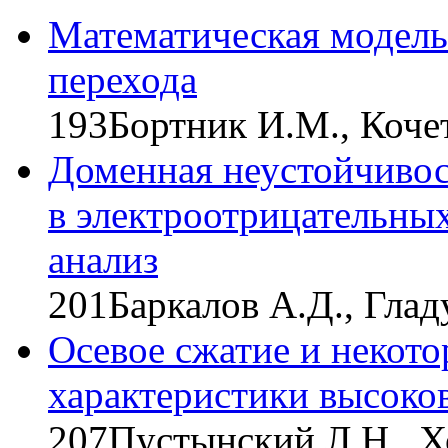
Математическая модель
перехода
193
Бортник И.М., Кочет
Доменная неустойчивос
в электроотрицательных
анализ
201
Баркалов А.Д., Глад
Осевое сжатие и некот
характеристики высоко
207
Пустынский Л.Н., Хо