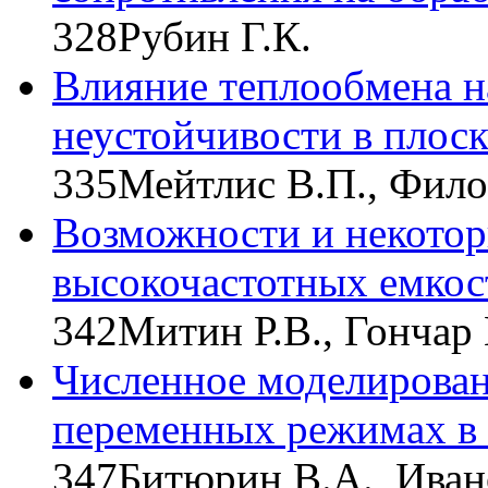
328
Рубин Г.К.
Влияние теплообмена н
неустойчивости в плоск
335
Мейтлис В.П., Фило
Возможности и некотор
высокочастотных емкос
342
Митин Р.В., Гончар 
Численное моделирован
переменных режимах в
347
Битюрин В.А., Ивано