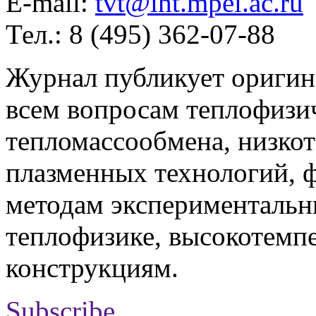
E-mail:
tvt@iht.mpei.ac.ru
Тел.: 8 (495) 362-07-88
Журнал публикует оригин
всем вопросам теплофизич
тепломассообмена, низко
плазменных технологий, 
методам экспериментальн
теплофизике, высокотемп
конструкциям.
Subscribe