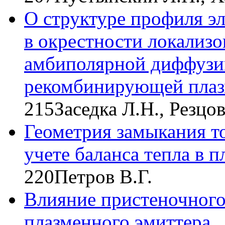
О структуре профиля э
в окрестности локализ
амбиполярной диффузи
рекомбинирующей пла
215
Заседка Л.Н., Резцо
Геометрия замыкания т
учете баланса тепла в п
220
Петров В.Г.
Влияние пристеночного 
плазменного эмиттера