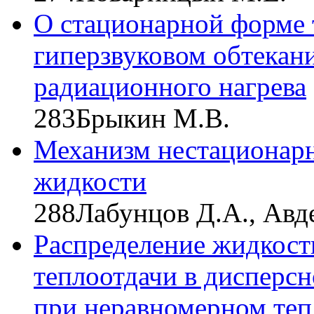
О стационарной форме 
гиперзвуковом обтекан
радиационного нагрева
283
Брыкин М.В.
Механизм нестационар
жидкости
288
Лабунцов Д.А., Авд
Распределение жидкости
теплоотдачи в дисперс
при неравномерном теп