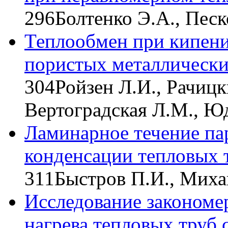
296
Болтенко Э.А., Песк
Теплообмен при кипени
пористых металлическ
304
Ройзен Л.И., Рачицки
Вертоградская Л.М., Ю
Ламинарное течение пар
конденсации тепловых 
311
Быстров П.И., Миха
Исследование закономе
нагрева тепловых труб