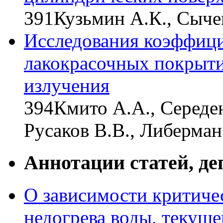
391
Кузьмин А.К., Сыче
Исследования коэффиц
лакокрасочных покрыт
излучения
394
Кмито А.А., Середе
Русаков В.В., Либерман
Аннотации статей, 
О зависимости критичес
недогрева воды, текуще