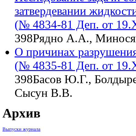
затвердевании жидкост
(№ 4834-81 Деп. от 19.
398
Рядно А.А., Минося
О причинах разрушени
(№ 4835-81 Деп. от 19.
398
Басов Ю.Г., Болдыре
Сысун В.В.
Архив
Выпуски журнала