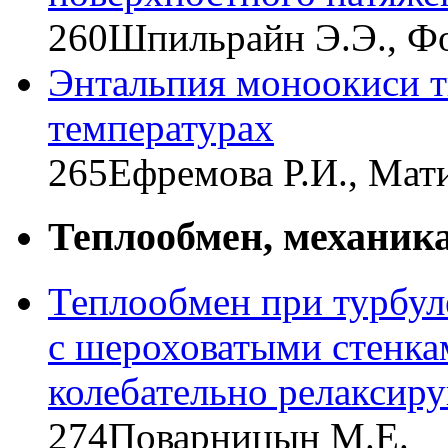
260
Шпильрайн Э.Э., Фо
Энтальпия моноокиси т
температурах
265
Ефремова Р.И., Мат
Теплообмен, механика
Теплообмен при турбул
с шероховатыми стенк
колебательно релаксир
274
Поварницын М.Е.