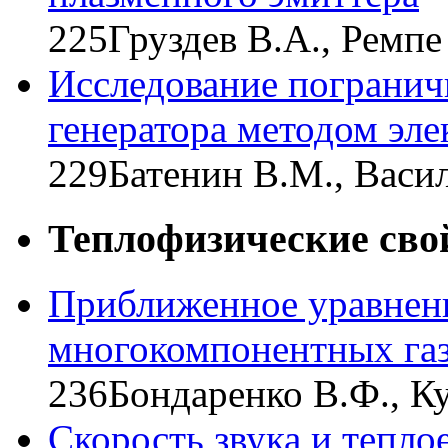
225
Груздев В.А., Ремпе
Исследование погранич
генератора методом эле
229
Батенин В.М., Васил
Теплофизические сво
Приближенное уравнен
многокомпонентных га
236
Бондаренко В.Ф., К
Скорость звука и тепло