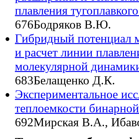
плавления тугоплавкого
676
Бодряков В.Ю.
Гибридный потенциал 
и расчет линии плавлен
молекулярной динамик
683
Белащенко Д.К.
Экспериментальное исс
теплоемкости бинарной
692
Мирская В.А., Ибаво