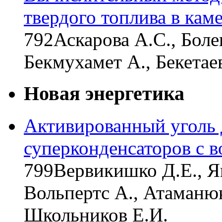
твердого топлива в кам
792
Аскарова А.С., Боле
Бекмухамет А., Бекетаев
Новая энергетика
Активированный уголь 
суперконденсаторов с 
799
Вервикишко Д.Е., Ян
Вольпертс А., Атаманюк
Школьников Е.И.