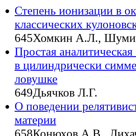
Степень ионизации в о
классических кулоновс
645
Хомкин А.Л., Шуми
Простая аналитическая 
в цилиндрически симме
ловушке
649
Дьячков Л.Г.
О поведении релятивис
материи
658
Конюхов А.В., Лиха