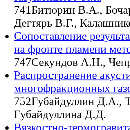
741
Битюрин В.А., Бочар
Дегтярь В.Г., Калашник
Сопоставление результ
на фронте пламени ме
747
Секундов А.Н., Чеп
Распространение акусти
многофракционных газ
752
Губайдуллин Д.А., Т
Губайдуллина Д.Д.
Вязкостно-термогравит