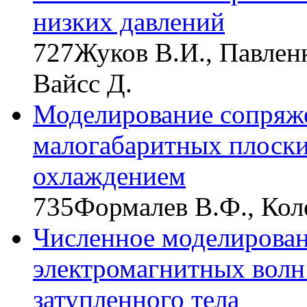
низких давлений
727
Жуков В.И., Павленк
Вайсс Д.
Моделирование сопряже
малогабаритных плоски
охлаждением
735
Формалев В.Ф., Коле
Численное моделирова
электромагнитных волн
затупленного тела