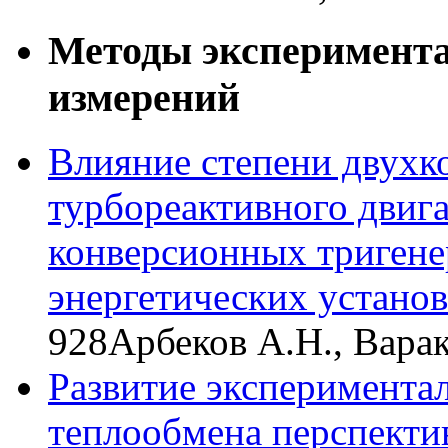
Методы эксперимента
измерений
Влияние степени двухк
турбореактивного двига
конверсионных триген
энергетических устано
928
Арбеков А.Н., Вара
Развитие эксперимента
теплообмена перспекти