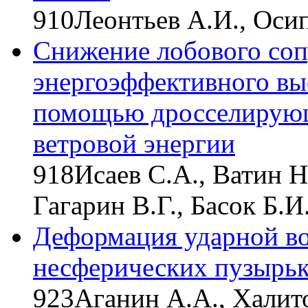
910
Леонтьев А.И., Оси
Снижение лобового соп
энергоэффективного вы
помощью дросселирующ
ветровой энергии
918
Исаев С.А., Ватин Н
Гагарин В.Г., Басок Б.
Деформация ударной в
несферических пузырь
923
Аганин A.A., Халит