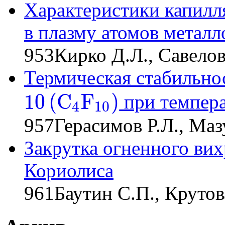
Характеристики капилл
в плазму атомов металл
953
Кирко Д.Л., Савелов
Термическая стабильно
10
(
C
F
)
при темпера
4
10
10
(
C
4
F
10
)
957
Герасимов Р.Л., Ма
Закрутка огненного вих
Кориолиса
961
Баутин С.П., Крутов