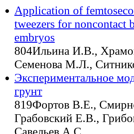
Application of femtosecon
tweezers for noncontact b
embryos
804
Ильина И.В., Храмо
Семенова М.Л., Ситник
Экспериментальное мод
грунт
819
Фортов В.Е., Смирно
Грабовский Е.В., Грибо
Савельев А.С.