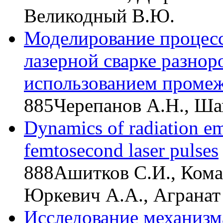
Великодный В.Ю.
Моделирование процесс
лазерной сварке разнор
использованием промеж
885
Черепанов А.Н., Шап
Dynamics of radiation em
femtosecond laser pulses
888
Ашитков С.И., Комар
Юркевич А.А., Агранат
Исследование механизм