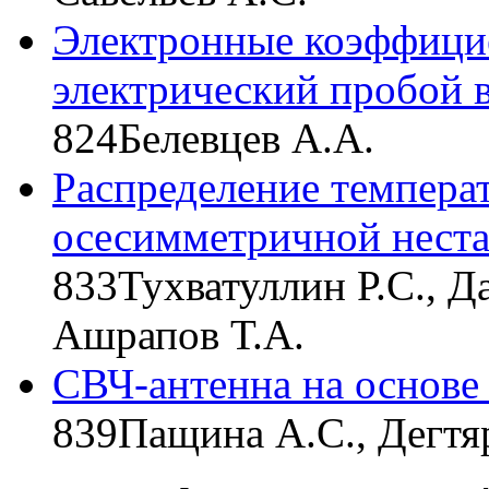
Электронные коэффици
электрический пробой 
824
Белевцев А.А.
Распределение темпера
осесимметричной нест
833
Тухватуллин Р.С., Д
Ашрапов Т.А.
СВЧ-антенна на основе
839
Пащина А.С., Дегтяр