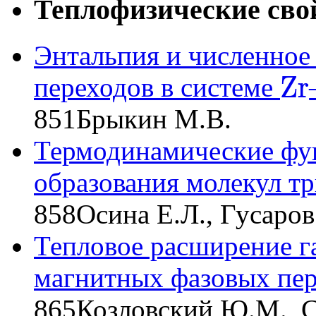
Теплофизические сво
Энтальпия и численное
Z
r
переходов в системе
Z
r
851
Брыкин М.В.
Термодинамические фу
образования молекул т
858
Осина Е.Л., Гусаров
Тепловое расширение г
магнитных фазовых пе
865
Козловский Ю.М., С