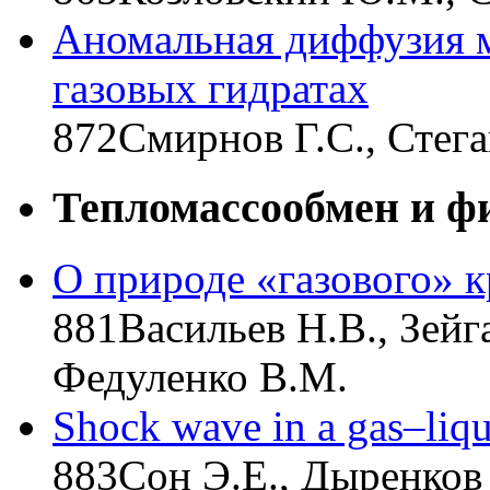
Аномальная диффузия м
газовых гидратах
872
Смирнов Г.С., Стега
Тепломассообмен и ф
О природе «газового» 
881
Васильев Н.В., Зейг
Федуленко В.М.
Shock wave in a gas–liq
883
Сон Э.Е., Дыренков 