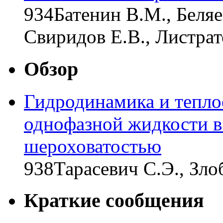
934
Батенин В.М., Беляе
Свиридов Е.В., Листрат
Обзор
Гидродинамика и тепл
однофазной жидкости в
шероховатостью
938
Тарасевич С.Э., Зло
Краткие сообщения