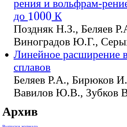
рения и вольфрам-рени
1000
до
К
1000
Поздняк Н.З., Беляев Р.
Виноградов Ю.Г., Серы
Линейное расширение в
сплавов
Беляев Р.А., Бирюков И
Вавилов Ю.В., Зубков В
Архив
Выпуски журнала