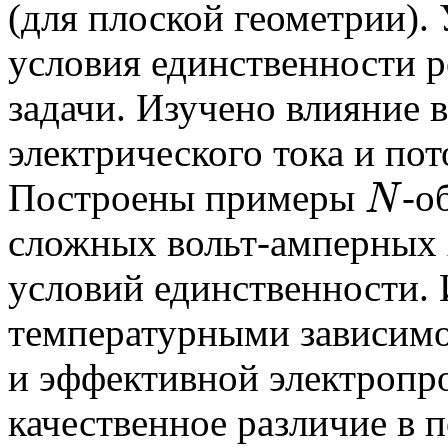
(для плоской геометрии).
условия единственности 
задачи. Изу­чено влияние
электрического тока и по­
Построены примеры
-о
N
N
сложных вольт-амперных 
условий единственности. 
температурными зави­сим
и эффективной электропр
качественное различие в 