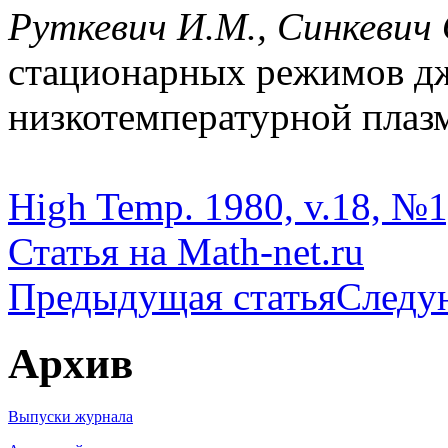
Руткевич И.М., Синкевич
стационарных режимов дж
низкотемпературной плазмы
High Temp. 1980, v.18, №1
Статья на Math-net.ru
Предыдущая статья
Следу
Архив
Выпуски журнала