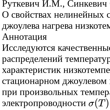
Руткевич И.М., Синкевич
О свойствах нелинейных 
джоулева нагрева низкот
Аннотация
Исследуются качественны
распределений температу
характеристик низкотемп
стационарном джоулевом 
при произвольных темпер
(
)
электропроводности
σ
T
σ
(
T
)