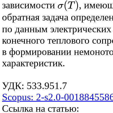
(
)
зависимости
, имеющ
σ
T
σ
(
T
)
обратная задача определе
по данным электрических
конечного теплового сопр
в формировании не­монот
характеристик.
УДК: 533.951.7
Scopus: 2-s2.0-001884558
Ссылка на статью: