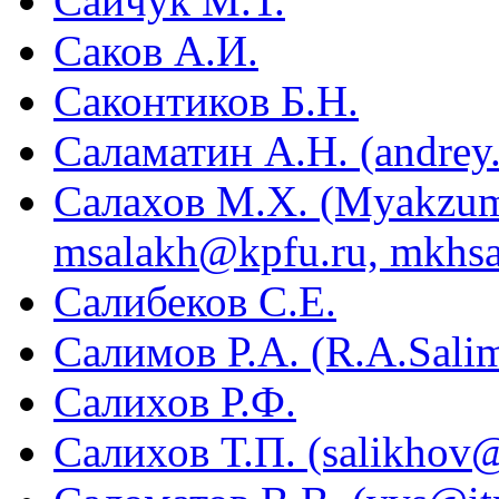
Сайчук М.Т.
Саков А.И.
Саконтиков Б.Н.
Саламатин А.Н. (andrey
Салахов М.Х. (Myakzum
msalakh@kpfu.ru, mkhs
Салибеков С.Е.
Салимов Р.А. (R.A.Sali
Салихов Р.Ф.
Салихов Т.П. (salikhov@